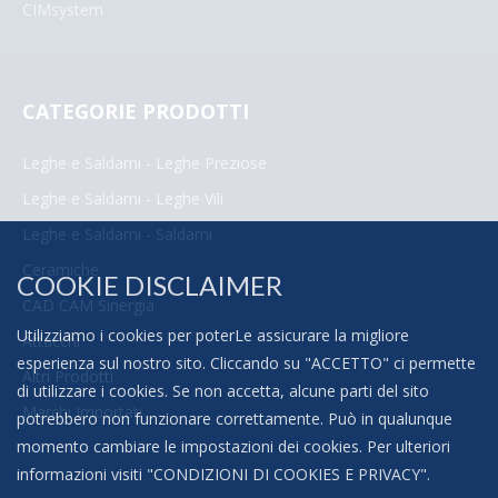
CIMsystem
CATEGORIE PRODOTTI
Leghe e Saldami - Leghe Preziose
Leghe e Saldami - Leghe Vili
Leghe e Saldami - Saldami
Ceramiche
COOKIE DISCLAIMER
CAD CAM Sinergia
Utilizziamo i cookies per poterLe assicurare la migliore
Attacchi
esperienza sul nostro sito. Cliccando su "ACCETTO" ci permette
Altri Prodotti
di utilizzare i cookies. Se non accetta, alcune parti del sito
Marchi Importati
potrebbero non funzionare correttamente. Può in qualunque
momento cambiare le impostazioni dei cookies. Per ulteriori
informazioni visiti "
CONDIZIONI DI COOKIES E PRIVACY
".