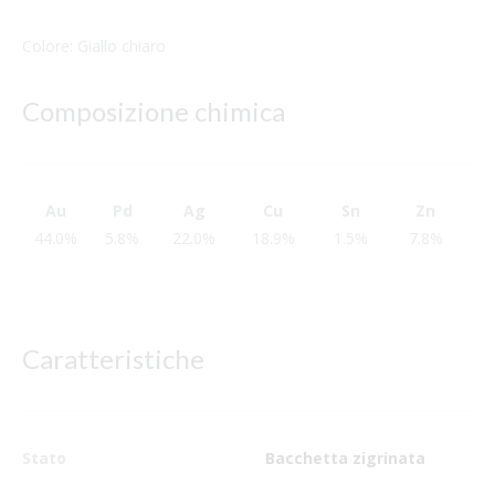
Colore: Giallo chiaro
Composizione chimica
Au
Pd
Ag
Cu
Sn
Zn
44.0%
5.8%
22.0%
18.9%
1.5%
7.8%
Caratteristiche
Stato
Bacchetta zigrinata