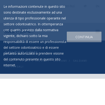
Le informazioni contenute in questo sito
INFORMAZIONI
AREA CLIENTI
INVIO FILE
IT
EN
sono destinate esclusivamente ad una
DE
utenza di tipo professionale operante nel
settore odontoiatrico. In ottemperanza
con quanto previsto dalla normativa
vigente, dichiaro sotto la mia
CONTINUA
responsabilità di essere un professionista
del settore odontoiatrico e di essere
SOLDER CRW
pertanto autorizzato a prendere visione
del contenuto presente in questo sito
HOME
/
LEGHE E SALDAMI - SALDAMI
/
SALDAMI
internet.
UNIVERSALI