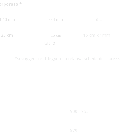
orporato *
0.4
1.10 mm
0.4 mm
25 cm
15 cm x 1mm H
15 cm
Giallo
*si suggerisce di leggere la relativa scheda di sicurezza.
900 - 955
970