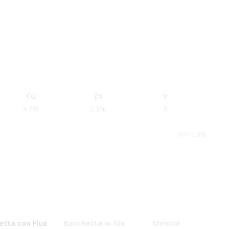
Cu
Zn
Ir
4.3%
2.3%
X
X=<1.0%
etta con Flux
Bacchetta in filo
Striscia