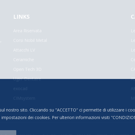
LINKS
C
Area Riservata
Le
,
Corsi Nobil Metal
Le
Attacchi LV
Le
Ceramiche
C
Open Tech 3D
C
Ugin' Dentaire
At
exocad
Al
CIMsystem
Ma
sul nostro sito. Cliccando su "ACCETTO" ci permette di utilizzare i co
ostazioni dei cookies. Per ulteriori informazioni visiti "
CONDIZION