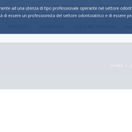
INFORMAZIONI
|
NEWSLETTER
mente ad una utenza di tipo professionale operante nel settore odon
tà di essere un professionista del settore odontoiatrico e di essere p
PRODOTTI
DOWNLOAD
CAD/CAM SINERGIA
EVE
HOME
/