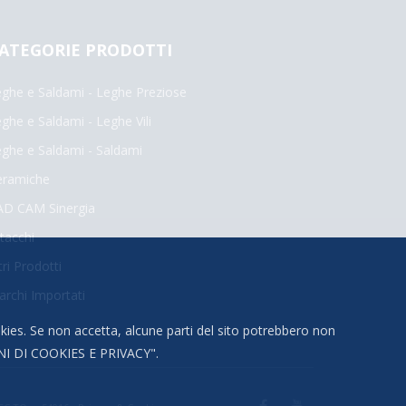
ATEGORIE PRODOTTI
ghe e Saldami - Leghe Preziose
ghe e Saldami - Leghe Vili
ghe e Saldami - Saldami
eramiche
AD CAM Sinergia
tacchi
tri Prodotti
rchi Importati
okies. Se non accetta, alcune parti del sito potrebbero non
I DI COOKIES E PRIVACY
".