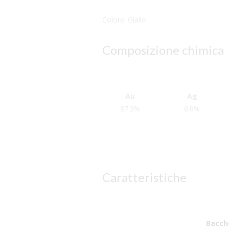
Colore: Giallo
Composizione chimica
Au
Ag
87.3%
6.0%
Caratteristiche
Bacch