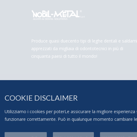
Produce quasi duecento tipi di leghe dentali e saldami
apprezzati da migliaia di odontotecnici in più di
cinquanta paesi di tutto il mondo!
COOKIE DISCLAIMER
Utilizziamo i cookies per poterLe assicurare la migliore esperienza 
funzionare correttamente. Può in qualunque momento cambiare le imp