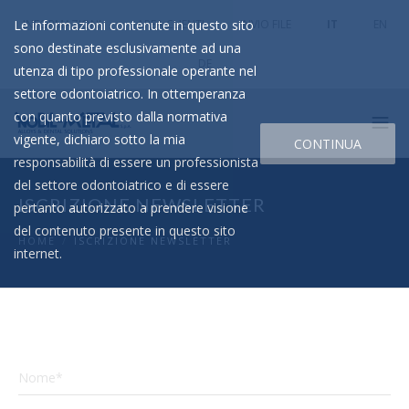
Le informazioni contenute in questo sito
INFORMAZIONI
AREA CLIENTI
INVIO FILE
IT
EN
sono destinate esclusivamente ad una
DE
utenza di tipo professionale operante nel
settore odontoiatrico. In ottemperanza
con quanto previsto dalla normativa
vigente, dichiaro sotto la mia
CONTINUA
responsabilità di essere un professionista
del settore odontoiatrico e di essere
ISCRIZIONE NEWSLETTER
pertanto autorizzato a prendere visione
del contenuto presente in questo sito
HOME
/
ISCRIZIONE NEWSLETTER
internet.